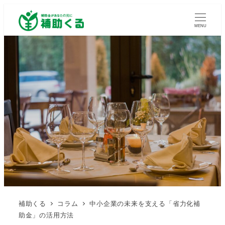
MENU
補助くる
コラム
中小企業の未来を支える「省力化補
助金」の活用方法