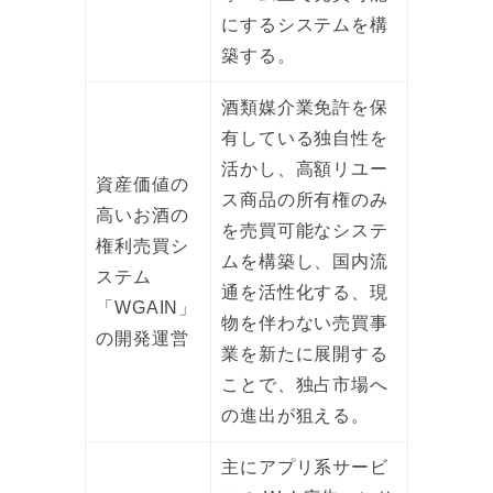
にするシステムを構
築する。
酒類媒介業免許を保
有している独自性を
活かし、高額リユー
資産価値の
ス商品の所有権のみ
高いお酒の
を売買可能なシステ
権利売買シ
ムを構築し、国内流
ステム
通を活性化する、現
「WGAIN」
物を伴わない売買事
の開発運営
業を新たに展開する
ことで、独占市場へ
の進出が狙える。
主にアプリ系サービ