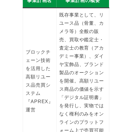
事業計画名
事業計画の概要
既存事業として、リ
ユース品（骨董、カ
メラ等）全般の販
売、買取や鑑定士・
査定士の教育（アカ
ブロックチ
デミー事業）、ダイ
ェーン技術
ヤ宝飾品、ブランド
を活用した
製品のオークション
高額リユー
を開催。高額リユー
ス品売買シ
ス商品の価値を示す
ステム
「デジタル証明書」
『APREX』
を発行し、実物では
運営
なく権利のみをオン
ラインのプラットフ
ォーム上で売買可能