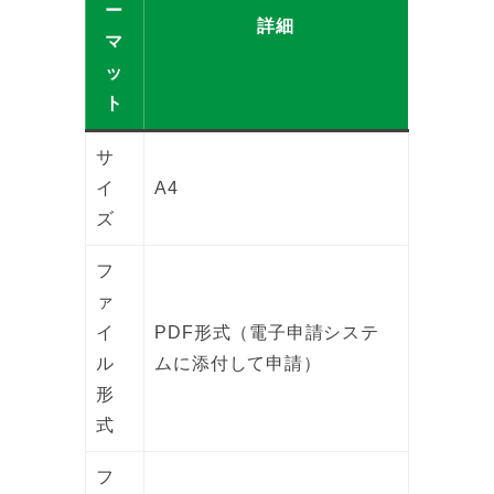
ー
詳細
マ
ッ
ト
サ
イ
A4
ズ
フ
ァ
イ
PDF形式（電子申請システ
ル
ムに添付して申請）
形
式
フ